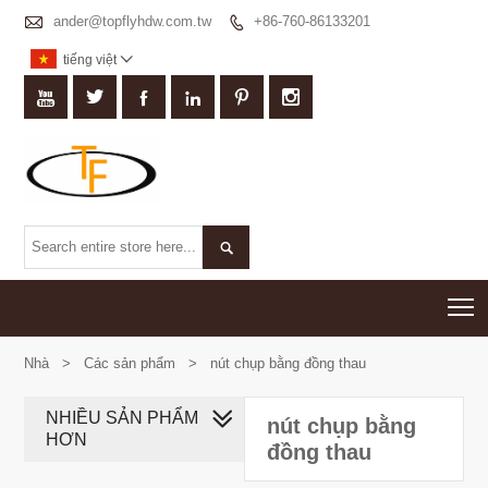

ander@topflyhdw.com.tw
+86-760-86133201

tiếng việt








T
Nhà
>
Các sản phẩm
>
nút chụp bằng đồng thau
NHIỀU SẢN PHẨM
nút chụp bằng
HƠN
đồng thau