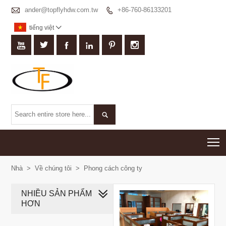

ander@topflyhdw.com.tw
+86-760-86133201

tiếng việt








T
Nhà
>
Về chúng tôi
>
Phong cách công ty
NHIỀU SẢN PHẨM
HƠN