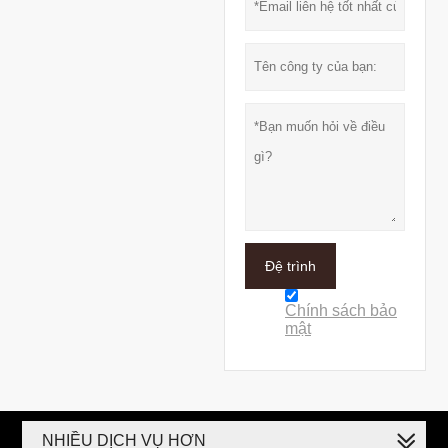
Đệ trình
Chính sách bảo
mật
NHIỀU DỊCH VỤ HƠN