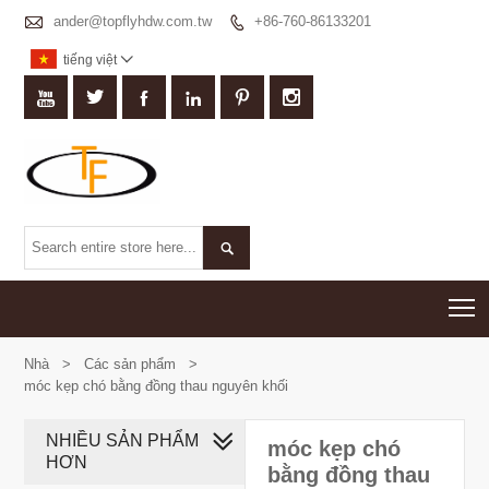

ander@topflyhdw.com.tw
+86-760-86133201

tiếng việt








T
Nhà
>
Các sản phẩm
>
móc kẹp chó bằng đồng thau nguyên khối
NHIỀU SẢN PHẨM
móc kẹp chó
HƠN
bằng đồng thau